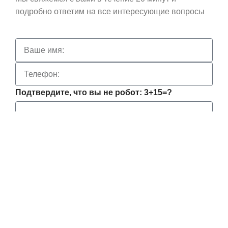
подробно ответим на все интересующие вопросы
Подтвердите, что вы не робот: 3+15=?
Нажимая «Жду звонок», я даю
Согласие на
обработку персональных данных
На основании
Политики конфиденциальности
Жду звонок
ПОДПИШИТЕСЬ
НА НОВОСТИ