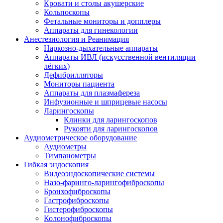
Кровати и столы акушерские
Кольпоскопы
Фетальные мониторы и допплеры
Аппараты для гинекологии
Анестезиология и Реанимация
Наркозно-дыхательные аппараты
Аппараты ИВЛ (искусственной вентиляции
лёгких)
Дефибрилляторы
Мониторы пациента
Аппараты для плазмафереза
Инфузионные и шприцевые насосы
Ларингоскопы
Клинки для ларингоскопов
Рукояти для ларингоскопов
Аудиометрическое оборудование
Аудиометры
Тимпанометры
Гибкая эндоскопия
Видеоэндоскопические системы
Назо-фаринго-ларингофиброскопы
Бронхофиброскопы
Гастрофиброскопы
Гистерофиброскопы
Колонофиброскопы