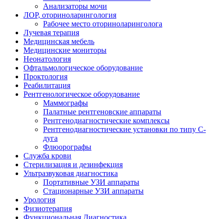
Анализаторы мочи
ЛОР, оториноларингология
Рабочее место оториноларинголога
Лучевая терапия
Медицинская мебель
Медицинские мониторы
Неонатология
Офтальмологическое оборудование
Проктология
Реабилитация
Рентгенологическое оборудование
Маммографы
Палатные рентгеновские аппараты
Рентгенодиагностические комплексы
Рентгенодиагностические установки по типу С-
дуга
Флюорографы
Служба крови
Стерилизация и дезинфекция
Ультразвуковая диагностика
Портативные УЗИ аппараты
Стационарные УЗИ аппараты
Урология
Физиотерапия
Функциональная Диагностика