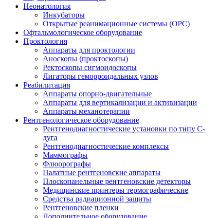
Неонатология
Инкубаторы
Открытые реанимационные системы (ОРС)
Офтальмологическое оборудование
Проктология
Аппараты для проктологии
Аноскопы (проктоскопы)
Ректоскопы сигмоидоскопы
Лигаторы геморроидальных узлов
Реабилитация
Аппараты опорно-двигательные
Аппараты для вертикализации и активизации
Аппараты механотерапии
Рентгенологическое оборудование
Рентгенодиагностические установки по типу С-
дуга
Рентгенодиагностические комплексы
Маммографы
Флюорографы
Палатные рентгеновские аппараты
Плоскопанельные рентгеновские детекторы
Медицинские принтеры термографические
Средства радиационной защиты
Рентгеновские пленки
Дополнительное оборудование