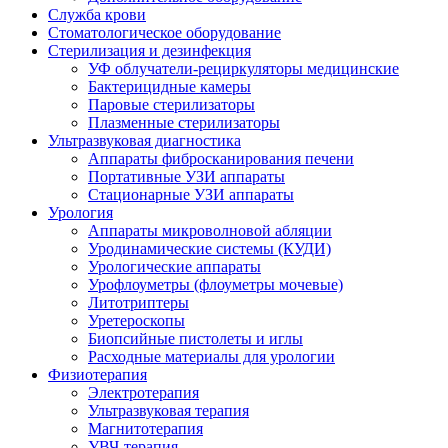
Служба крови
Стоматологическое оборудование
Стерилизация и дезинфекция
УФ облучатели-рециркуляторы медицинские
Бактерицидные камеры
Паровые стерилизаторы
Плазменные стерилизаторы
Ультразвуковая диагностика
Аппараты фибросканирования печени
Портативные УЗИ аппараты
Стационарные УЗИ аппараты
Урология
Аппараты микроволновой абляции
Уродинамические системы (КУДИ)
Урологические аппараты
Урофлоуметры (флоуметры мочевые)
Литотриптеры
Уретероскопы
Биопсийные пистолеты и иглы
Расходные материалы для урологии
Физиотерапия
Электротерапия
Ультразвуковая терапия
Магнитотерапия
УВЧ-терапия